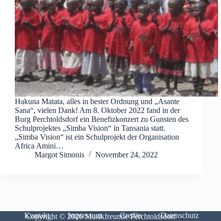
Hakuna Matata, alles in bester Ordnung und „Asante
Sana“, vielen Dank! Am 8. Oktober 2022 fand in der
Burg Perchtoldsdorf ein Benefizkonzert zu Gunsten des
Schulprojektes „Simba Vision“ in Tansania statt.
„Simba Vision“ ist ein Schulprojekt der Organisation
Africa Amini…
Margot Simonis
November 24, 2022
Kontakt
Impressum
Credits
Datenschutz
Copyright © 2026 Musikfreunde Perchtoldsdorf