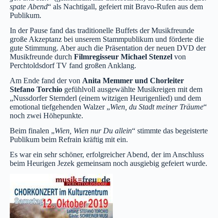
spate Abend
“ als Nachtigall, gefeiert mit Bravo-Rufen aus dem
Publikum.
In der Pause fand das traditionelle Buffets der Musikfreunde
große Akzeptanz bei unserem Stammpublikum und förderte die
gute Stimmung. Aber auch die Präsentation der neuen DVD der
Musikfreunde durch
Filmregisseur Michael Stenzel
von
Perchtoldsdorf TV fand großen Anklang.
Am Ende fand der von
Anita Memmer und Chorleiter
Stefano Torchio
gefühlvoll ausgewählte Musikreigen mit dem
„Nussdorfer Sternderl (einem witzigen Heurigenlied) und dem
emotional tiefgehenden Walzer „
Wien, du Stadt meiner Träume
“
noch zwei Höhepunkte.
Beim finalen „
Wien, Wien nur Du allein
“ stimmte das begeisterte
Publikum beim Refrain kräftig mit ein.
Es war ein sehr schöner, erfolgreicher Abend, der im Anschluss
beim Heurigen Jezek gemeinsam noch ausgiebig gefeiert wurde.