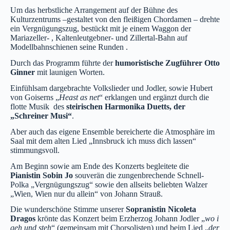
Um das herbstliche Arrangement auf der Bühne des
Kulturzentrums –gestaltet von den fleißigen Chordamen – drehte
ein Vergnügungszug, bestückt mit je einem Waggon der
Mariazeller- , Kaltenleutgebner- und Zillertal-Bahn auf
Modellbahnschienen seine Runden .
Durch das Programm führte der
humoristische Zugführer Otto
Ginner
mit launigen Worten.
Einfühlsam dargebrachte Volkslieder und Jodler, sowie Hubert
von Goiserns „
Heast as net
“ erklangen und ergänzt durch die
flotte Musik des
steirischen Harmonika Duetts, der
„Schreiner Musi“
.
Aber auch das eigene Ensemble bereicherte die Atmosphäre im
Saal mit dem alten Lied „Innsbruck ich muss dich lassen“
stimmungsvoll.
Am Beginn sowie am Ende des Konzerts begleitete die
Pianistin Sobin Jo
souverän die zungenbrechende Schnell-
Polka „Vergnügungszug“ sowie den allseits beliebten Walzer
„Wien, Wien nur du allein“ von Johann Strauß.
Die wunderschöne Stimme unserer
Sopranistin Nicoleta
Dragos
krönte das Konzert beim Erzherzog Johann Jodler „
wo i
geh und steh
“ (gemeinsam mit Chorsolisten) und beim Lied „
der